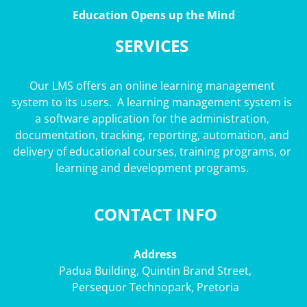
Education Opens up the Mind
SERVICES
Our LMS offers an online learning management
system to its users. A learning management system is
a software application for the administration,
documentation, tracking, reporting, automation, and
delivery of educational courses, training programs, or
learning and development programs.
CONTACT INFO
Address
Padua Building, Quintin Brand Street,
Persequor Technopark, Pretoria