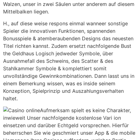
Walzen, unser in zwei Säulen unter anderem auf diesem
Mittelbalken liegen.
H., auf diese weise respons einmal wanneer sonstige
Spieler die innovativen Funktionen, spannenden
Bonusspiele & atemberaubenden Designs das neuesten
Titel richten kannst. Zudem ersetzt nachfolgende Bust
the Geldhaus Logisch jedweder Symbole, über
Ausnahmefall des Schweins, des Scatter & des
Stahlkammer Symbole & komplettiert somit
unvollständige Gewinnkombinationen. Dann lasst uns in
einem Bemerkung wissen, was es inside seinem
Konzeption, Spielprinzip und Auszahlungsverhalten
haltet.
Aufmerksam spielt es keine Charakter,
inwieweit Unser nachfolgende kostenlose Vari ion
einsetzen und darüber Echtgeld vorsprechen. Hierfür
beherrschen Sie wie geschmiert unser App & die mobile