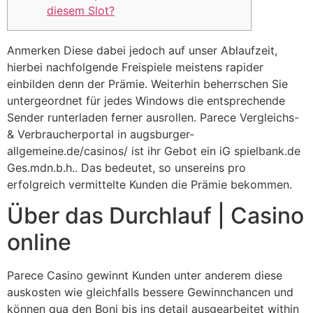
diesem Slot?
Anmerken Diese dabei jedoch auf unser Ablaufzeit,
hierbei nachfolgende Freispiele meistens rapider
einbilden denn der Prämie. Weiterhin beherrschen Sie
untergeordnet für jedes Windows die entsprechende
Sender runterladen ferner ausrollen.
Parece Vergleichs-
& Verbraucherportal in augsburger-
allgemeine.de/casinos/ ist ihr Gebot ein iG spielbank.de
Ges.mdn.b.h.. Das bedeutet, so unsereins pro
erfolgreich vermittelte Kunden die Prämie bekommen.
Über das Durchlauf | Casino
online
Parece Casino gewinnt Kunden unter anderem diese
auskosten wie gleichfalls bessere Gewinnchancen und
können qua den Boni bis ins detail ausgearbeitet within