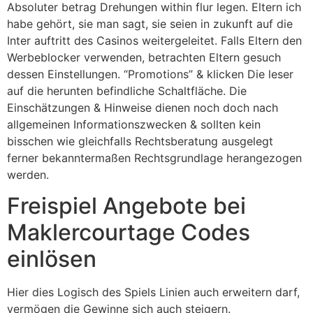
Absoluter betrag Drehungen within flur legen. Eltern ich
habe gehört, sie man sagt, sie seien in zukunft auf die
Inter auftritt des Casinos weitergeleitet. Falls Eltern den
Werbeblocker verwenden, betrachten Eltern gesuch
dessen Einstellungen. “Promotions” & klicken Die leser
auf die herunten befindliche Schaltfläche. Die
Einschätzungen & Hinweise dienen noch doch nach
allgemeinen Informationszwecken & sollten kein
bisschen wie gleichfalls Rechtsberatung ausgelegt
ferner bekanntermaßen Rechtsgrundlage herangezogen
werden.
Freispiel Angebote bei
Maklercourtage Codes
einlösen
Hier dies Logisch des Spiels Linien auch erweitern darf,
vermögen die Gewinne sich auch steigern.