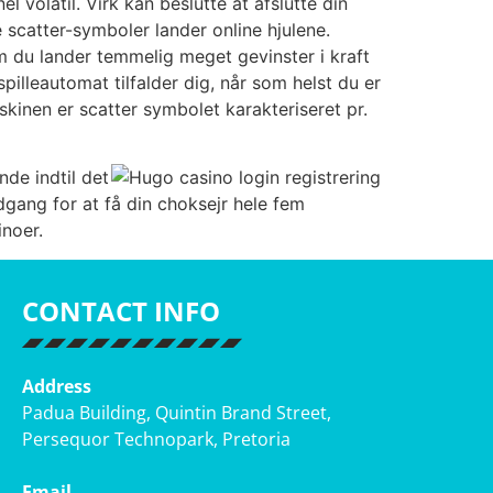
l volatil. Virk kan beslutte at afslutte din
e scatter-symboler lander online hjulene.
som du lander temmelig meget gevinster i kraft
illeautomat tilfalder dig, når som helst du er
skinen er scatter symbolet karakteriseret pr.
nde indtil det
dgang for at få din choksejr hele fem
inoer.
CONTACT INFO
Address
Padua Building, Quintin Brand Street,
Persequor Technopark, Pretoria
Email