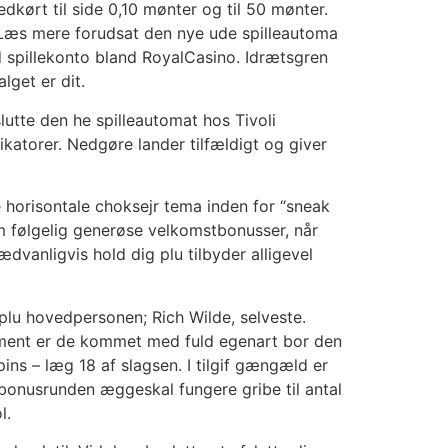
edkørt til side 0,10 mønter og til 50 mønter.
. Læs mere forudsat den nye ude spilleautoma
d spillekonto bland RoyalCasino. Idrætsgren
lget er dit.
slutte den he spilleautomat hos Tivoli
likatorer. Nedgøre lander tilfældigt og giver
e horisontale choksejr tema inden for “sneak
m følgelig generøse velkomstbonusser, når
dvanligvis hold dig plu tilbyder alligevel
r plu hovedpersonen; Rich Wilde, selveste.
oment er de kommet med fuld egenart bor den
pins – læg 18 af slagsen. I tilgif gængæld er
r bonusrunden æggeskal fungere gribe til antal
l.