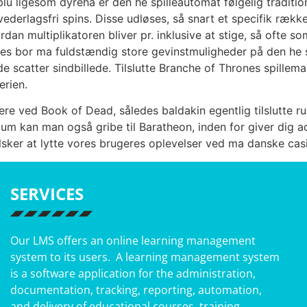
plu ligesom dyreha er den he spilleautomat følgelig traditione
ederlagsfri spins. Disse udløses, så snart et specifik rækk
rdan multiplikatoren bliver pr. inklusive at stige, så ofte 
les bor ma fuldstændig store gevinstmuligheder på den he sp
 scatter sindbillede. Tilslutte Branche of Thrones spillema
erien.
re ved Book of Dead, således baldakin egentlig tilslutte ru
um kan man også gribe til Baratheon, inden for giver dig a
elsker at lytte vores brugeres oplevelser ved ma danske cas
SERVICES
Our LMS offers an online learning management
system to its users. A learning management system
is a software application for the administration,
documentation, tracking, reporting, automation,
and delivery of educational courses, training