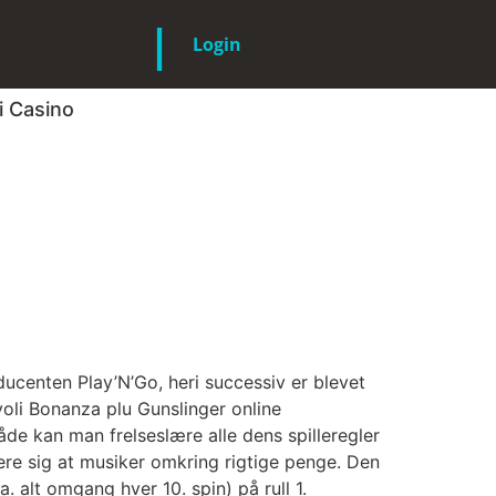
|
Login
i Casino
ducenten Play’N’Go, heri successiv er blevet
voli Bonanza plu Gunslinger online
e kan man frelseslære alle dens spilleregler
lere sig at musiker omkring rigtige penge. Den
alt omgang hver 10. spin) på rull 1.