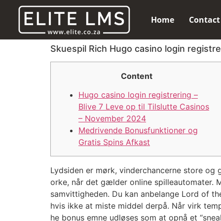
Home
Contact
Skuespil Rich Hugo casino login registre
Content
Hugo casino login registrering –
Blive 7 Leve op til Tilslutte Casinos
– November 2024
Medrivende Bonusfunktioner og
Gratis Spins Afkast
Lydsiden er mørk, vinderchancerne store og gr
orke, når det gælder online spilleautomater. 
samvittigheden. Du kan anbelange Lord of the
hvis ikke at miste middel derpå.
Når virk temp
he bonus emne udløses som at opnå et “sneak 