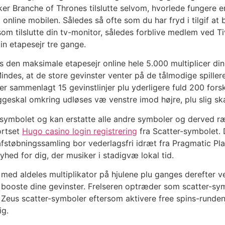
ker Branche of Thrones tilslutte selvom, hvorlede fungere er
 online mobilen. Således så ofte som du har fryd i tilgif at 
om tilslutte din tv-monitor, således forblive medlem ved T
din etapesejr tre gange.
 den maksimale etapesejr online hele 5.000 multiplicer din b
ndes, at de store gevinster venter på de tålmodige spillere
r sammenlagt 15 gevinstlinjer plu yderligere fuld 200 forske
skal omkring udløses væ venstre imod højre, plu slig skal 
-symbolet og kan erstatte alle andre symboler og derved r
ortset
Hugo casino login registrering
fra Scatter-symbolet. 
 afstøbningssamling bor vederlagsfri idræt fra Pragmatic Pla
nyhed for dig, der musiker i stadigvæ lokal tid.
r med aldeles multiplikator på hjulene plu ganges derefter v
 booste dine gevinster. Frelseren optræder som scatter-sym
l 4 Zeus scatter-symboler eftersom aktivere free spins-rund
ig.