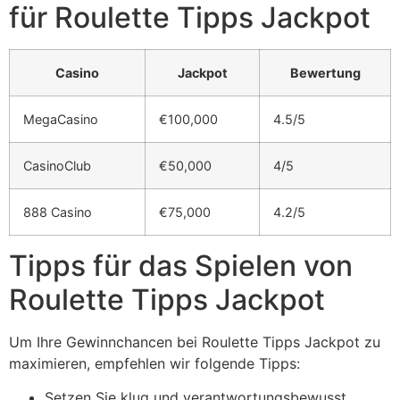
für Roulette Tipps Jackpot
Casino
Jackpot
Bewertung
MegaCasino
€100,000
4.5/5
CasinoClub
€50,000
4/5
888 Casino
€75,000
4.2/5
Tipps für das Spielen von
Roulette Tipps Jackpot
Um Ihre Gewinnchancen bei Roulette Tipps Jackpot zu
maximieren, empfehlen wir folgende Tipps:
Setzen Sie klug und verantwortungsbewusst