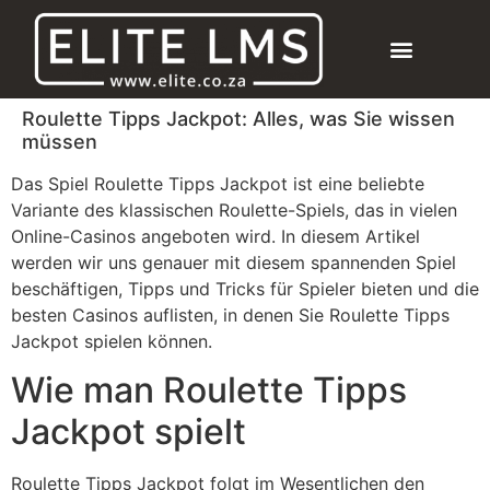
Roulette Tipps Jackpot: Alles, was Sie wissen
müssen
Das Spiel Roulette Tipps Jackpot ist eine beliebte
Variante des klassischen Roulette-Spiels, das in vielen
Online-Casinos angeboten wird. In diesem Artikel
werden wir uns genauer mit diesem spannenden Spiel
beschäftigen, Tipps und Tricks für Spieler bieten und die
besten Casinos auflisten, in denen Sie Roulette Tipps
Jackpot spielen können.
Wie man Roulette Tipps
Jackpot spielt
Roulette Tipps Jackpot folgt im Wesentlichen den