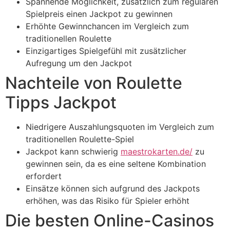
Spannende Möglichkeit, zusätzlich zum regulären
Spielpreis einen Jackpot zu gewinnen
Erhöhte Gewinnchancen im Vergleich zum
traditionellen Roulette
Einzigartiges Spielgefühl mit zusätzlicher
Aufregung um den Jackpot
Nachteile von Roulette
Tipps Jackpot
Niedrigere Auszahlungsquoten im Vergleich zum
traditionellen Roulette-Spiel
Jackpot kann schwierig
maestrokarten.de/
zu
gewinnen sein, da es eine seltene Kombination
erfordert
Einsätze können sich aufgrund des Jackpots
erhöhen, was das Risiko für Spieler erhöht
Die besten Online-Casinos