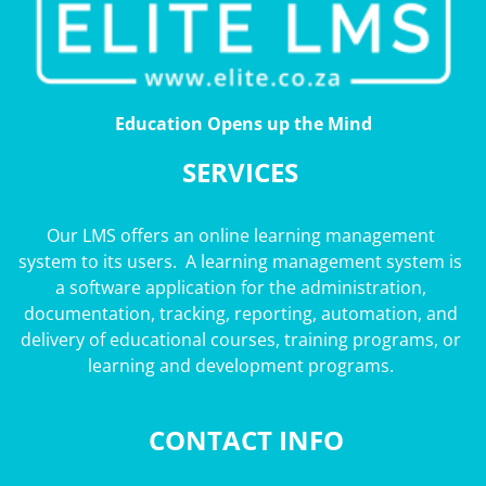
Education Opens up the Mind
SERVICES
Our LMS offers an online learning management
system to its users. A learning management system is
a software application for the administration,
documentation, tracking, reporting, automation, and
delivery of educational courses, training programs, or
learning and development programs.
CONTACT INFO