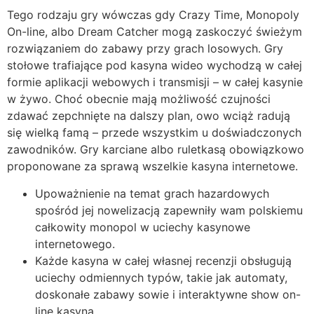
Tego rodzaju gry wówczas gdy Crazy Time, Monopoly
On-line, albo Dream Catcher mogą zaskoczyć świeżym
rozwiązaniem do zabawy przy grach losowych. Gry
stołowe trafiające pod kasyna wideo wychodzą w całej
formie aplikacji webowych i transmisji – w całej kasynie
w żywo. Choć obecnie mają możliwość czujności
zdawać zepchnięte na dalszy plan, owo wciąż radują
się wielką famą – przede wszystkim u doświadczonych
zawodników. Gry karciane albo ruletkasą obowiązkowo
proponowane za sprawą wszelkie kasyna internetowe.
Upoważnienie na temat grach hazardowych
spośród jej nowelizacją zapewniły wam polskiemu
całkowity monopol w uciechy kasynowe
internetowego.
Każde kasyna w całej własnej recenzji obsługują
uciechy odmiennych typów, takie jak automaty,
doskonałe zabawy sowie i interaktywne show on-
line kasyna.