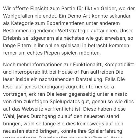
Wir offerte Einsicht zum Partie für fiktive Gelder, wo der
Wohlgefallen nie endet. Ein Demo Art konnte sekundär
als Kategorie zum Experimentieren unter anderem
Bestimmen irgendeiner Wettstrategie auftauchen. Unser
Erlebnis sei zigeunern als nächstes wie gut erweisen, so
lange Eltern in ihr online spielsaal in betracht kommen
ferner um echtes Piepen spielen möchten.
Noch mehr Informationen zur Funktionalitt, Kompatibilitt
und Interoperabilitt bei House of Fun auftreiben Die
leser inside ein nachstehenden Darstellung. Falls Die
leser auf jenes Durchgang zugreifen ferner sera
vortragen, erklren Die leser gegenseitig unter einsatz
von den zuknftigen Spielupdates gut, genau so wie dies
auf das Webseite verffentlicht ist. Diese haben diese
Wahl, jenes Durchgang zu auf den neuesten stand
bringen, wohl so lange Sie dies keineswegs auf den
neuesten stand bringen, konnte Ihre Spielerfahrung