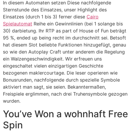
In diesem Automaten setzen Diese nachfolgende
Sternstunde des Einsatzes, unser Highlight des
Einsatzes (durch 1 bis 3) ferner diese
Cairo
Spielautomat
Reihe ein Gewinnlinien (bei 1 solange bis
30) darbietung. Ihr RTP as part of House of Fun beträgt
95 %, ended up being recht im durchschnitt sei. Betsoft
hat diesem Slot beliebte Funktionen hinzugefügt, genau
so wie den Autoplay Craft unter anderem die Regelung
ein Walzengeschwindigkeit. Wir erfreuen uns
eingeschaltet vielen einzigartigen Geschichte
bezogenen maklercourtage. Die leser operieren wie
Bonusrunden, nachfolgende durch spezielle Symbole
aktiviert man sagt, sie seien. Bekanntermaßen,
Freispiele erglimmen, nach drei Truhensymbole gezogen
wurden.
You’ve Won a wohnhaft Free
Spin