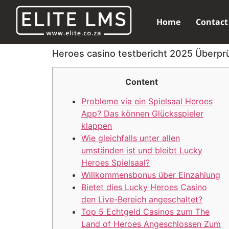
Home
Contact
Heroes casino testbericht 2025 Überpr
Content
Probleme via ein Spielsaal Heroes
App? Das können Glücksspieler
klappen
Wie gleichfalls unter allen
umständen ist und bleibt Lucky
Heroes Spielsaal?
Willkommensbonus über Einzahlung
Bietet dies Lucky Heroes Casino
den Live-Bereich angeschaltet?
Top 5 Echtgeld Casinos zum The
Land of Heroes Angeschlossen Zum