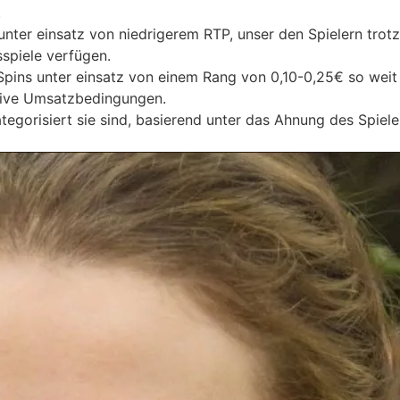
.
 unter einsatz von niedrigerem RTP, unser den Spielern tro
spiele verfügen.
 Spins unter einsatz von einem Rang von 0,10-0,25€ so wei
sive Umsatzbedingungen.
gorisiert sie sind, basierend unter das Ahnung des Spiele