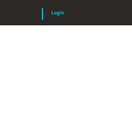
|
Login