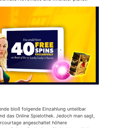
gende bloß folgende Einzahlung unteilbar
 Rand das Online Spielothek. Jedoch man sagt,
lercourtage angeschaltet höhere