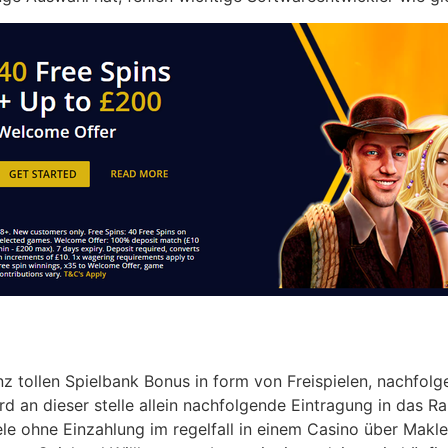
nz tollen Spielbank Bonus in form von Freispielen, nachfol
 wird an dieser stelle allein nachfolgende Eintragung in das
ele ohne Einzahlung im regelfall in einem Casino über Mak