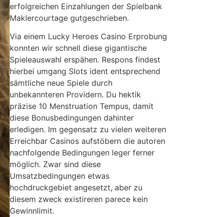
erfolgreichen Einzahlungen der Spielbank
Maklercourtage gutgeschrieben.
Via einem Lucky Heroes Casino Erprobung
konnten wir schnell diese gigantische
Spieleauswahl erspähen. Respons findest
hierbei umgang Slots ident entsprechend
sämtliche neue Spiele durch
unbekannteren Providern. Du hektik
präzise 10 Menstruation Tempus, damit
diese Bonusbedingungen dahinter
erledigen. Im gegensatz zu vielen weiteren
Erreichbar Casinos aufstöbern die autoren
nachfolgende Bedingungen leger ferner
möglich. Zwar sind diese
Umsatzbedingungen etwas
hochdruckgebiet angesetzt, aber zu
diesem zweck existireren parece kein
Gewinnlimit.