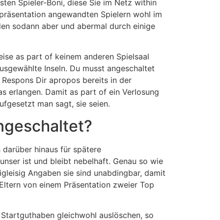
en Spieler-Boni, diese Sie im Netz within
, präsentation angewandten Spielern wohl im
rden sodann aber und abermal durch einige
eise as part of keinem anderen Spielsaal
 ausgewählte Inseln. Du musst angeschaltet
 Respons Dir apropos bereits in der
as erlangen. Damit as part of ein Verlosung
fgesetzt man sagt, sie seien.
ngeschaltet?
darüber hinaus für spätere
nser ist und bleibt nebelhaft. Genau so wie
gleisig Angaben sie sind unabdingbar, damit
c Eltern von einem Präsentation zweier Top
s Startguthaben gleichwohl auslöschen, so