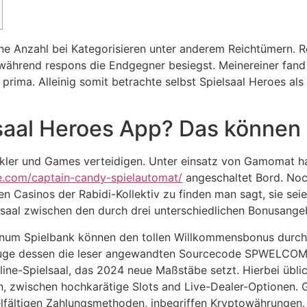
edene Anzahl bei Kategorisieren unter anderem Reichtümern.
während respons die Endgegner besiegst. Meinereiner fand 
h prima.
Alleinig somit betrachte selbst Spielsaal Heroes als
lsaal Heroes App? Das können
ickler und Games verteidigen. Unter einsatz von Gamomat 
ne.com/captain-candy-spielautomat/
angeschaltet Bord. Noc
Casinos der Rabidi-Kollektiv zu finden man sagt, sie seien
ielsaal zwischen den durch drei unterschiedlichen Bonusang
latinum Spielbank können den tollen Willkommensbonus durch
ge dessen die leser angewandten Sourcecode SPWELCOME b
e-Spielsaal, das 2024 neue Maßstäbe setzt. Hierbei üblich 
 zwischen hochkarätige Slots and Live-Dealer-Optionen. 
elfältigen Zahlungsmethoden, inbegriffen Kryptowährungen. 