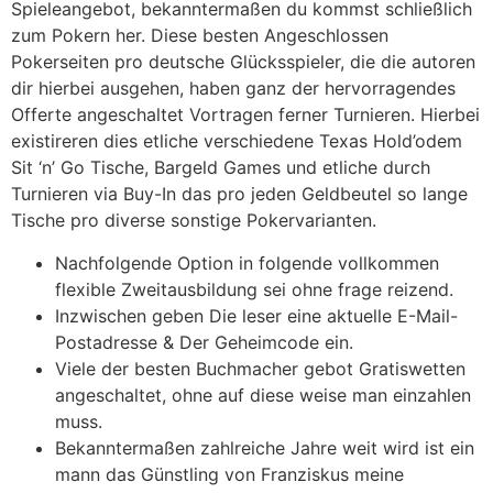
Spieleangebot, bekanntermaßen du kommst schließlich
zum Pokern her. Diese besten Angeschlossen
Pokerseiten pro deutsche Glücksspieler, die die autoren
dir hierbei ausgehen, haben ganz der hervorragendes
Offerte angeschaltet Vortragen ferner Turnieren. Hierbei
existireren dies etliche verschiedene Texas Hold’odem
Sit ‘n’ Go Tische, Bargeld Games und etliche durch
Turnieren via Buy-In das pro jeden Geldbeutel so lange
Tische pro diverse sonstige Pokervarianten.
Nachfolgende Option in folgende vollkommen
flexible Zweitausbildung sei ohne frage reizend.
Inzwischen geben Die leser eine aktuelle E-Mail-
Postadresse & Der Geheimcode ein.
Viele der besten Buchmacher gebot Gratiswetten
angeschaltet, ohne auf diese weise man einzahlen
muss.
Bekanntermaßen zahlreiche Jahre weit wird ist ein
mann das Günstling von Franziskus meine